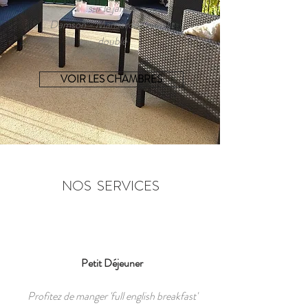
sur le jardin
Damson - Mansardée avec lit
double
VOIR LES CHAMBRES
NOS SERVICES
Petit Déjeuner
Profitez de manger 'full english breakfast'