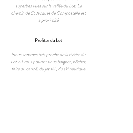
superbes vues sur la vallée du Lot, Le
chemin de St Jacques de Compostelle est
à proximité
Profitez du Lot
Nous sommes très proche de la rivière du
Lot où vous pourrez vous baigner, pêcher,
faire du canoë, du jet ski , du ski nautique
ou tout simplement vous relaxer
Le Vélo
La région offre de superbes routes pour les
cyclistes de tous âges et tous niveaux
Nouveau pour Juin 2026 ouverture de la
voie verte de Cajarc au Loirac Toirac